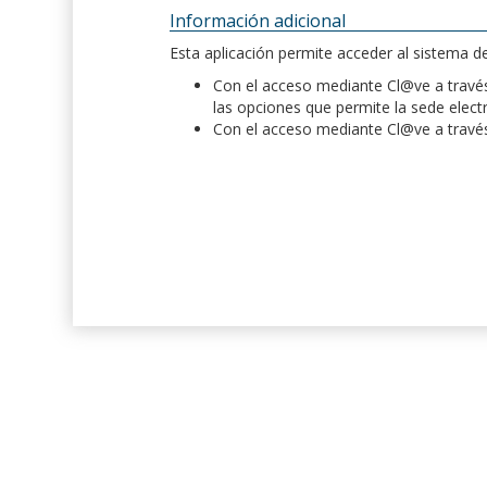
Información adicional
Esta aplicación permite acceder al sistema 
Con el acceso mediante Cl@ve a través 
las opciones que permite la sede elect
Con el acceso mediante Cl@ve a través