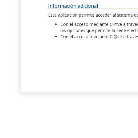
Información adicional
Esta aplicación permite acceder al sistema 
Con el acceso mediante Cl@ve a través 
las opciones que permite la sede elect
Con el acceso mediante Cl@ve a través