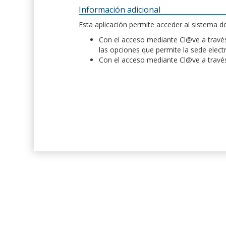
Información adicional
Esta aplicación permite acceder al sistema 
Con el acceso mediante Cl@ve a través 
las opciones que permite la sede elect
Con el acceso mediante Cl@ve a través