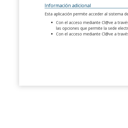
Información adicional
Esta aplicación permite acceder al sistema 
Con el acceso mediante Cl@ve a través 
las opciones que permite la sede elect
Con el acceso mediante Cl@ve a través