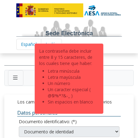
Saltar al menú
Saltar al contenido principal
Saltar al pie de página
Español
Inglés
La contraseña debe incluir
Sede Electrónica
entre 8 y 15 caracteres, de
eSignature for Foreigners
los cuales tiene que haber:
Letra minúscula
Letra mayúscula
Un número
Un caracter especial (
@$!%*?&-_ )
Solicitud de Contraseña
Los campos marcados con (*) son obligatorios
Sin espacios en blanco
Datos personales
Documento identificativo:
(*)