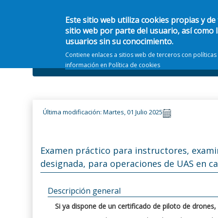
Este sitio web utiliza cookies propias y de
sitio web por parte del usuario, así como 
usuarios sin su conocimiento.
Contiene enlaces a sitios web de terceros con política
Información general
Ámbitos
información en
Política de cookies
Última modificación: Martes, 01 Julio 2025
Examen práctico para instructores, exami
designada, para operaciones de UAS en cat
Descripción general
Si ya dispone de un certificado de piloto de drones,