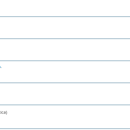
A
.
ica)