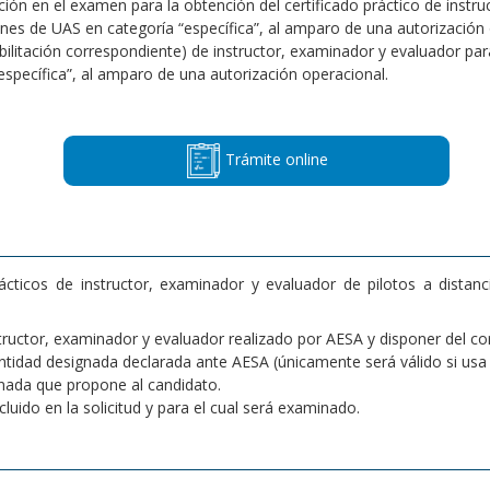
ción en el examen para la obtención del certificado práctico de instr
es de UAS en categoría “específica”, al amparo de una autorización o
habilitación correspondiente) de instructor, examinador y evaluador pa
specífica”, al amparo de una autorización operacional.
Trámite online
icos de instructor, examinador y evaluador de pilotos a distancia
ructor, examinador y evaluador realizado por AESA y disponer del cor
idad designada declarada ante AESA (únicamente será válido si usa e
gnada que propone al candidato.
uido en la solicitud y para el cual será examinado.