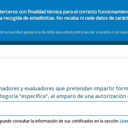
 terceros con finalidad técnica para el correcto funcionamient
la recogida de estadísticas. No recaba ni cede datos de carác
s de privacidad ajenas a la de AESA que usted podrá decidir si acepta o no cua
Catálogo de procedimientos y servicios
Carpeta ciudadana
nadores y evaluadores que pretendan impartir forma
egoría "específica", al amparo de una autorización
 puede consultar la información de sus certificados en la sección
Lice