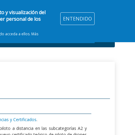
o y visualización del
ENTENDIDO
ter personal de los
ndo acceda a ellos. Más
ncias y Certificados
.
piloto a distancia en las subcategorías A2 y
nuevo certificado teórico de piloto de drones