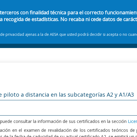
 terceros con finalidad técnica para el correcto funcionamient
la recogida de estadísticas. No recaba ni cede datos de carác
s de privacidad ajenas a la de AESA que usted podrá decidir si acepta o no cua
Catálogo de procedimientos y servicios
Carpeta ciudadana
e piloto a distancia en las subcategorías A2 y A1/A3
 puede consultar la información de sus certificados en la sección
Lice
ación en el examen de revalidación de los certificados teóricos de 
 de la fecha de caducidad de su actual certificado A2, se emitirá un 