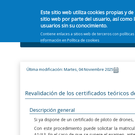
Este sitio web utiliza cookies propias y de
sitio web por parte del usuario, así como 
usuarios sin su conocimiento.
Contiene enlaces a sitios web de terceros con política
Información general
Ámbitos
información en
Política de cookies
Última modificación: Martes, 04 Noviembre 2025
Revalidación de los certificados teóricos d
Descripción general
Si ya dispone de un certificado de piloto de drones,
Con este procedimiento puede solicitar la matricul
A1/A3. En el caso de que se supere el examen, antes