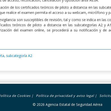
s de acceso, rectificación, cancelación y oposición ante AESA.
ción de los certificados teóricos de piloto a distancia en las subcat
n que realice el examen permita el acceso a su webcam, micrófono y pa
igilancia son susceptibles de revisión, tal y como se indica en las 
ficados teóricos de piloto a distancia en las subcategorías A2 y A
orización del examen online, se procederá a su notificación y de a
rta, subcategoría A2
Política de Cookies
|
Política de privacidad y aviso legal
|
Solici
© 2026 Agencia Estatal de Seguridad Aérea