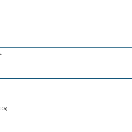
.
ica)