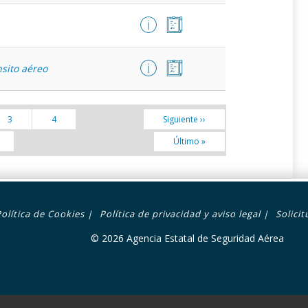
nsito aéreo
Siguiente ››
3
4
Último »
Política de Cookies
|
Política de privacidad y aviso legal
|
Solici
© 2026 Agencia Estatal de Seguridad Aérea