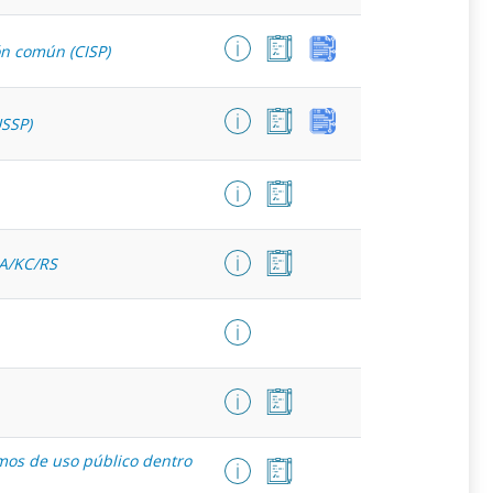
ón común (CISP)
USSP)
RA/KC/RS
omos de uso público dentro