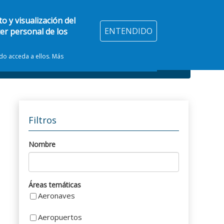
o y visualización del
ENTENDIDO
ter personal de los
ndo acceda a ellos. Más
Filtros
Nombre
Áreas temáticas
Aeronaves
Aeropuertos